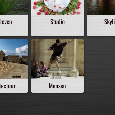
 leven
Studio
Skyl
tectuur
Mensen