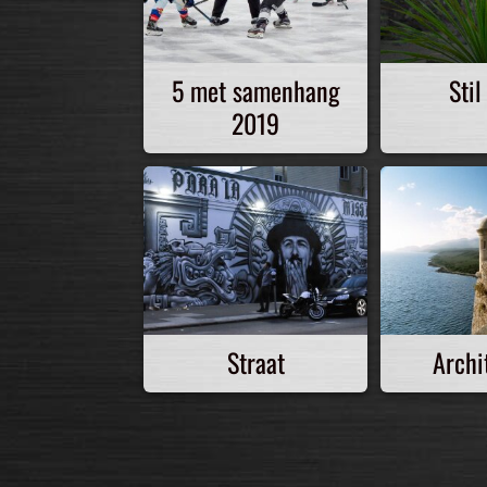
5 met samenhang
Stil
2019
Straat
Archi