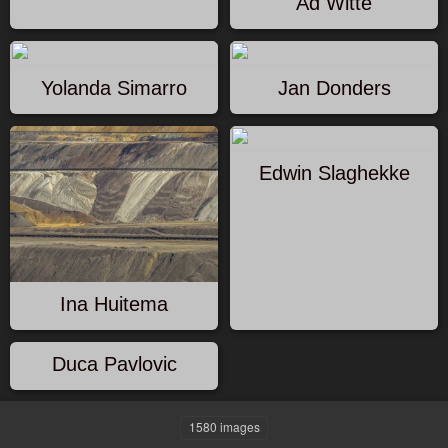
Ad Witte
Yolanda Simarro
Jan Donders
Edwin Slaghekke
Ina Huitema
Duca Pavlovic
1580 images