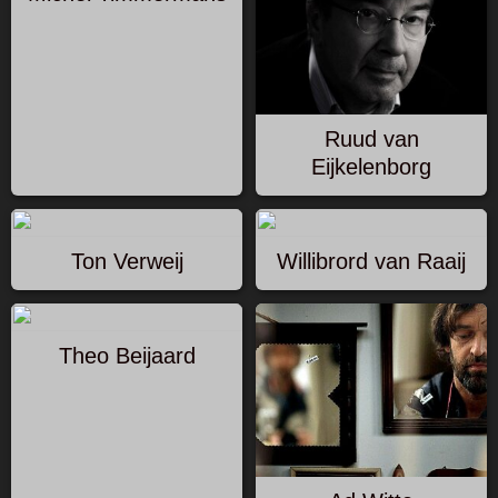
Ruud van
Eijkelenborg
Ton Verweij
Willibrord van Raaij
Theo Beijaard