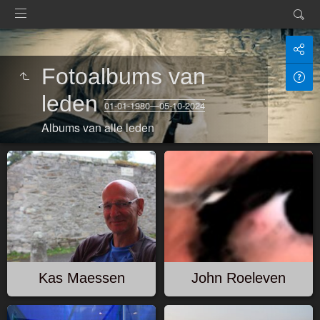
Fotoalbums van
leden
01-01-1980—05-10-2024
Albums van alle leden
Kas Maessen
John Roeleven